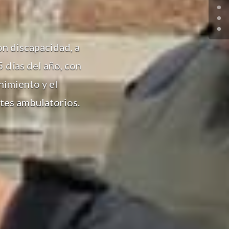
on discapacidad, a
5 días del año, con
nimiento y el
ntes ambulatorios.