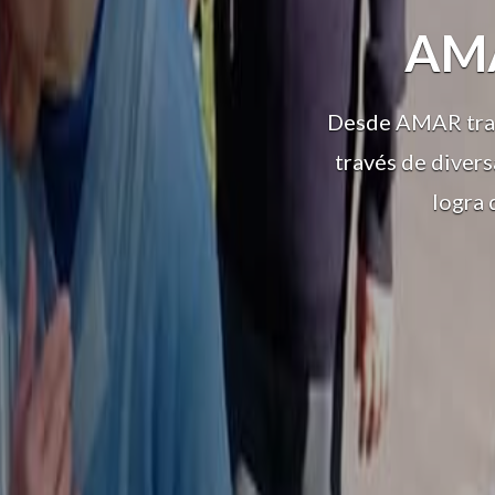
AM
Desde AMAR traba
través de divers
logra 