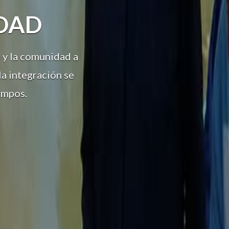
DAD
 y la comunidad a
la integración se
iempos.